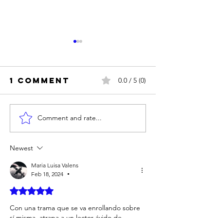
1 Comment
0.0 / 5 (0)
Comment and rate...
CAPÍTULO
CAPÍTULO 14:
EL POEM
LAS
CORRECCIONES
Newest
Maria Luisa Valens
Feb 18, 2024
•
Rated 5 out of 5 stars.
Con una trama que se va enrollando sobre 
sí misma, atrapa a un lector ávido de 