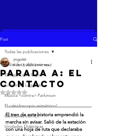
Post
Todas las publicaciones
jmgol60
Todas las publicaciones
Feb 17, 2024
2 min read
PARADA A: EL
El vagón que llegó
CONTACTO
Crecer en Logrosán
Rated NaN out of 5 stars.
Música <contra> Parkinson
El caleidoscopio asimétrico!
El tren de esta historia emprendió la 
Canciones con CV
marcha sin avisar. Salió de la estación 
Unidades Didácticas
con una hoja de ruta que declaraba 