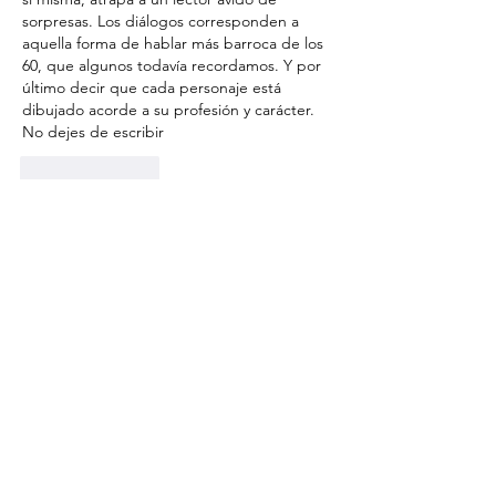
sorpresas. Los diálogos corresponden a 
aquella forma de hablar más barroca de los 
60, que algunos todavía recordamos. Y por 
último decir que cada personaje está 
dibujado acorde a su profesión y carácter. 
No dejes de escribir 
Like
Reply
© 2023 by The New Frontier. Proudly created
with
Wix.com