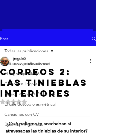
Post
Todas las publicaciones
jmgol60
Todas las publicaciones
Jan 22, 2024
5 min read
CORREOS 2:
El vagón que llegó
LAS TINIEBLAS
Crecer en Logrosán
INTERIORES
Música <contra> Parkinson
Rated NaN out of 5 stars.
El caleidoscopio asimétrico!
Canciones con CV
´¿Qué peligros te acechaban si 
Unidades Didácticas
atravesabas las tinieblas de su interior?